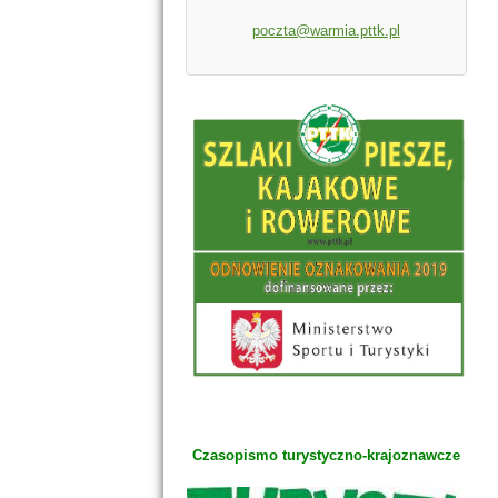
poczta@warmia.pttk.pl
Czasopismo turystyczno-krajoznawcze