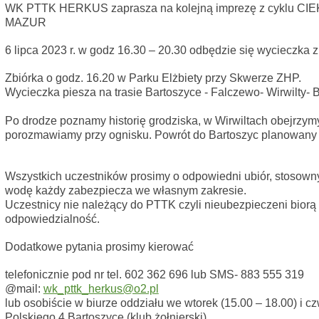
WK PTTK HERKUS zaprasza na kolejną imprezę z cyklu
CIE
MAZUR
6 lipca 2023 r. w godz 16.30 – 20.30 odbędzie się wycieczka 
Zbiórka o godz. 16.20 w Parku Elżbiety przy Skwerze ZHP.
Wycieczka piesza na trasie Bartoszyce - Falczewo- Wirwilty- 
Po drodze poznamy historię grodziska, w Wirwiltach obejrzymy 
porozmawiamy przy ognisku. Powrót do
Bartoszyc
planowany 
Wszystkich uczestników prosimy o odpowiedni ubiór, stosown
wodę
każdy zabezpiecza we własnym zakresie.
Uczestnicy nie należący do PTTK czyli nieubezpieczeni biorą
odpowiedzialność.
Dodatkowe pytania prosimy kierować
telefonicznie pod nr tel.
602 362 696 lub SMS- 883 555 319
@mail:
wk_pttk_herkus@o2.pl
lub osobiście w biurze oddziału we wtorek (15.00 – 18.00) i cz
Polskiego 4 Bartoszyce (klub żołnierski).