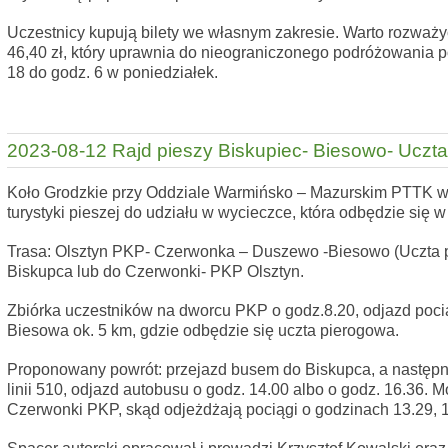
Uczestnicy kupują bilety we własnym zakresie. Warto rozważyć
46,40 zł, który uprawnia do nieograniczonego podróżowania p
18 do godz. 6 w poniedziałek.
2023-08-12 Rajd pieszy Biskupiec- Biesowo- Uczt
Koło Grodzkie przy Oddziale Warmińsko – Mazurskim PTTK w 
turystyki pieszej do udziału w wycieczce, która odbędzie się w
Trasa: Olsztyn PKP- Czerwonka – Duszewo -Biesowo (Uczta 
Biskupca lub do Czerwonki- PKP Olsztyn.
Zbiórka uczestników na dworcu PKP o godz.8.20, odjazd pocią
Biesowa ok. 5 km, gdzie odbędzie się uczta pierogowa.
Proponowany powrót: przejazd busem do Biskupca, a następn
linii 510, odjazd autobusu o godz. 14.00 albo o godz. 16.36. M
Czerwonki PKP, skąd odjeżdżają pociągi o godzinach 13.29, 1