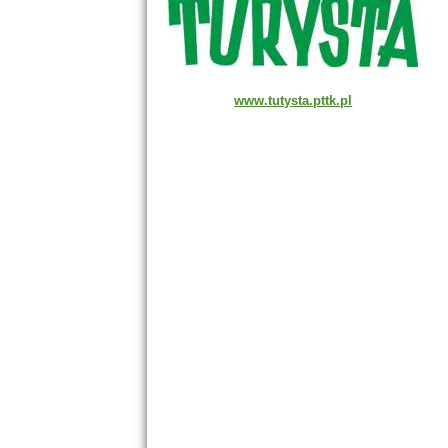
www.tutysta.pttk.pl