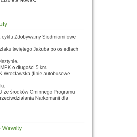
z Elżbieta Nowak.
uty
y z cyklu Zdobywamy Siedmiomilowe
szlaku świętego Jakuba po osiedlach
lsztynie.
a MPK o długości 5 km.
K Wrocławska (linie autobusowe
ki.
iTU ze środków Gminnego Programu
rzeciwdziałania Narkomanii dla
 Wirwilty