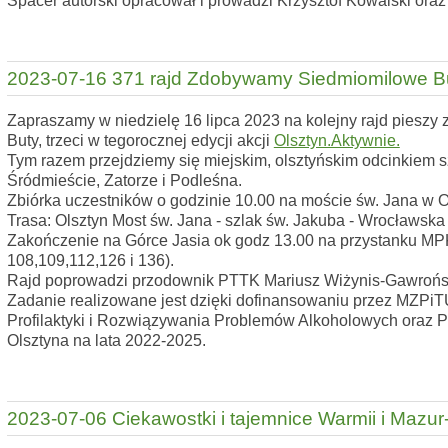
Spacer autorski opracował i prowadzi Krzysztof Kowalski ora
2023-07-16 371 rajd Zdobywamy Siedmiomilowe B
Zapraszamy w niedzielę 16 lipca 2023 na kolejny rajd piesz
Buty, trzeci w tegorocznej edycji akcji
Olsztyn.Aktywnie.
Tym razem przejdziemy się miejskim, olsztyńskim odcinkiem 
Śródmieście, Zatorze i Podleśna.
Zbiórka uczestników o godzinie 10.00 na moście św. Jana w O
Trasa: Olsztyn Most św. Jana - szlak św. Jakuba - Wrocławsk
Zakończenie na Górce Jasia ok godz 13.00 na przystanku MP
108,109,112,126 i 136).
Rajd poprowadzi przodownik PTTK Mariusz Wiżynis-Gawrońs
Zadanie realizowane jest dzięki dofinansowaniu przez MZP
Profilaktyki i Rozwiązywania Problemów Alkoholowych oraz P
Olsztyna na lata 2022-2025.
2023-07-06 Ciekawostki i tajemnice Warmii i Mazur-