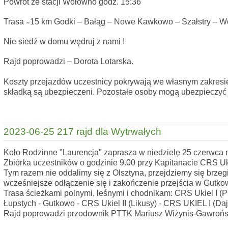
Powrót ze stacji Wołowno godz. 15:36
Trasa ̴ 15 km Godki – Bałąg – Nowe Kawkowo – Szałstry – 
Nie siedź w domu wędruj z nami !
Rajd poprowadzi – Dorota Lotarska.
Koszty przejazdów uczestnicy pokrywają we własnym zakres
składką są ubezpieczeni. Pozostałe osoby mogą ubezpieczyć
2023-06-25 217 rajd dla Wytrwałych
Koło Rodzinne "Laurencja" zaprasza w niedzielę 25 czerwca n
Zbiórka uczestników o godzinie 9.00 przy Kapitanacie CRS Uki
Tym razem nie oddalimy się z Olsztyna, przejdziemy się brzegi
wcześniejsze odłączenie się i zakończenie przejścia w Gutkow
Trasa ścieżkami polnymi, leśnymi i chodnikam: CRS Ukiel I (P
Łupstych - Gutkowo - CRS Ukiel II (Likusy) - CRS UKIEL I (Dajt
Rajd poprowadzi przodownik PTTK Mariusz Wiżynis-Gawrońs