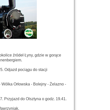
olice źródeł Łyny, gdzie w gorące
annenbergiem.
. Odjazd pociągu do stacji
 Wólka Orłowska - Bolejny - Żelazno -
7. Przyjazd do Olsztyna o godz. 19.41.
awrzyniak.