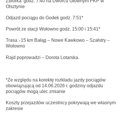
Zbiórka: godz. 7:40 na Dworcu Głównym PKP w
Olsztynie
Odjazd pociągu do Godek godz. 7:51*
Powrót ze stacji Wołowno godz. 15:00 i 15:41*
Trasa ̴ 15 km Bałąg – Nowe Kawkowo – Szałstry –
Wołowno
Rajd poprowadzi – Dorota Lotarska.
*Ze względu na korektę rozkładu jazdy pociągów
obowiązującą od 14.06.2026 r. godziny odjazdu
pociągów mogą ulec zmianie
Koszty przejazdów uczestnicy pokrywają we własnym
zakresie