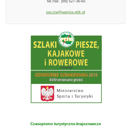
tel./fax. (89) 527-36-65
poczta@warmia.pttk.pl
Czasopismo turystyczno-krajoznawcze