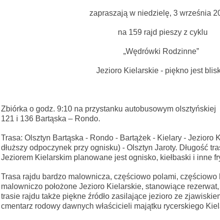
zapraszają w niedzielę, 3 września 20
na 159 rajd pieszy z cyklu
„Wędrówki Rodzinne”
Jezioro Kielarskie - piękno jest blisk
Zbiórka o godz. 9:10 na przystanku autobusowym olsztyńskiej k
121 i 136 Bartąska – Rondo.
Trasa: Olsztyn Bartąska - Rondo - Bartążek - Kielary - Jezioro 
dłuższy odpoczynek przy ognisku) - Olsztyn Jaroty. Długość tr
Jeziorem Kielarskim planowane jest ognisko, kiełbaski i inne 
Trasa rajdu bardzo malownicza, częściowo polami, częściowo l
malowniczo położone Jezioro Kielarskie, stanowiące rezerwat
trasie rajdu także piękne źródło zasilające jezioro ze zjawiskie
cmentarz rodowy dawnych właścicieli majątku rycerskiego Kiel