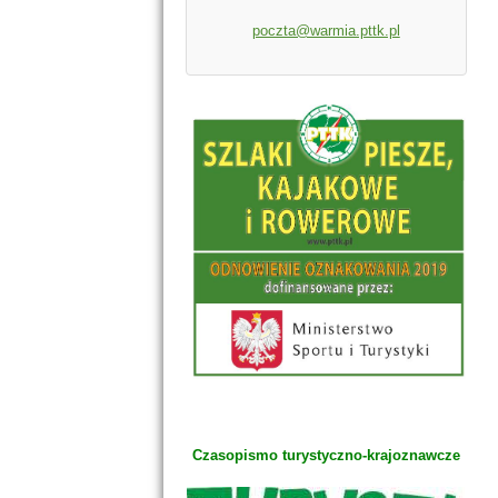
poczta@warmia.pttk.pl
Czasopismo turystyczno-krajoznawcze