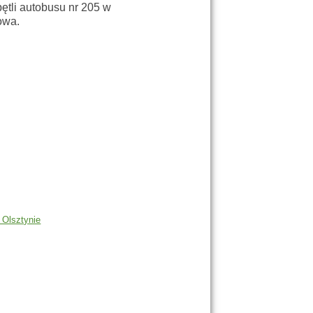
ętli autobusu nr 205 w
owa.
Olsztynie