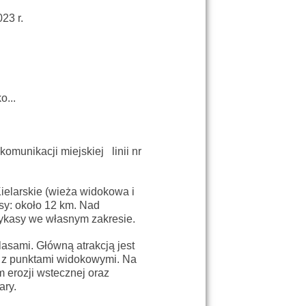
23 r.
o...
omunikacji miejskiej linii nr
Kielarskie (wieża widokowa i
asy: około 12 km. Nad
frykasy we własnym zakresie.
asami. Główną atrakcją jest
, z punktami widokowymi. Na
m erozji wstecznej oraz
ary.