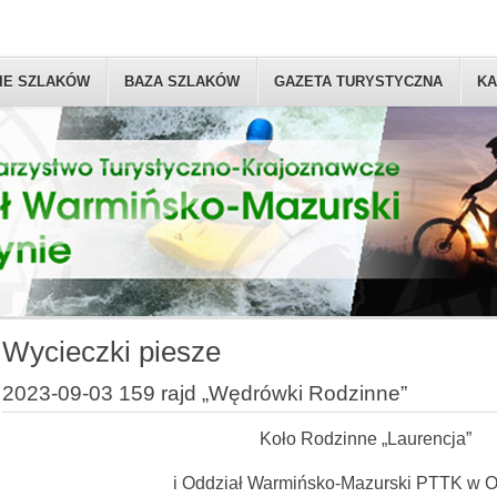
IE SZLAKÓW
BAZA SZLAKÓW
GAZETA TURYSTYCZNA
KA
Wycieczki piesze
2023-09-03 159 rajd „Wędrówki Rodzinne”
Koło Rodzinne „Laurencja”
i Oddział Warmińsko-Mazurski PTTK w O