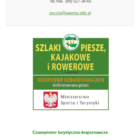
tel./fax. (89) 527-36-65
poczta@warmia.pttk.pl
Czasopismo turystyczno-krajoznawcze