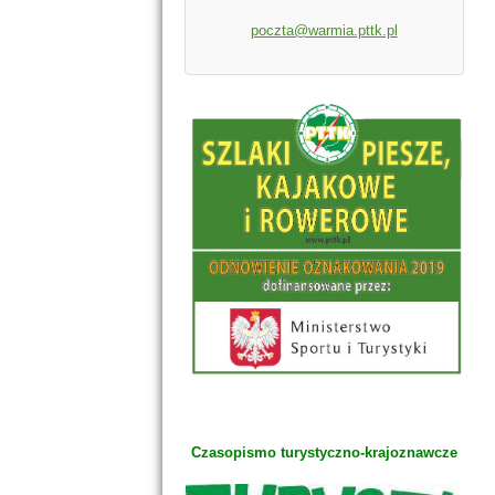
poczta@warmia.pttk.pl
Czasopismo turystyczno-krajoznawcze