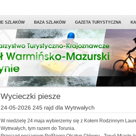
IE SZLAKÓW
BAZA SZLAKÓW
GAZETA TURYSTYCZNA
KA
Wycieczki piesze
24-05-2026 245 rajd dla Wytrwałych
W niedzielę 24 maja wybierzemy się z Kołem Rodzinnym Lauren
Wytrwałych, tym razem do Torunia.
Przejazd pociągiem PolRegio Olsztyn Główny - Toruń Miasto (