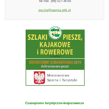
tel./fax. (89) 527-36-65
poczta@warmia.pttk.pl
Czasopismo turystyczno-krajoznawcze