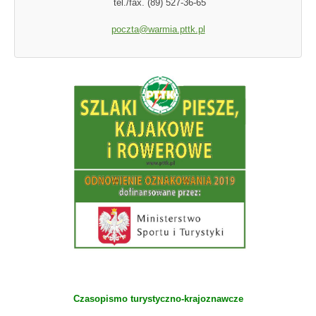
tel./fax. (89) 527-36-65
poczta@warmia.pttk.pl
Czasopismo turystyczno-krajoznawcze