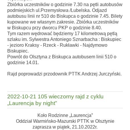
Zbiórka uczestników o godzinie 7.30 na pętli autobusów
podmiejskich ul.Przemysłowa /Lubelska. Odjazd
autobusu linii nr 510 do Biskupca o godzinie 7.45. Bilety
kupowane we własnym zakresie. Zbiórka uczestników
w Biskupcu przy dworcu PKP o godzinie 8.40.
Tym razem wędrować będziemy 17 kilometrową pętlą
szlaku im. Sylwestra Antoniego Sznarbacha : Biskupiec
- jezioro Kraksy - Rzeck - Rukławki - Najdymowo
Biskupiec.
Powrót do Olsztyna z Biskupca autobusem linii 510 o
godzinie 14.01.
Rajd poprowadzi przodownik PTTK Andrzej Jurczyński.
2022-10-21 105 wieczorny rajd z cyklu
„Laurencja by night”
Koło Rodzinne „Laurencja”
Oddział Warmińsko-Mazurski PTTK w Olsztynie
zaprasza w piątek, 21.10.2022r.