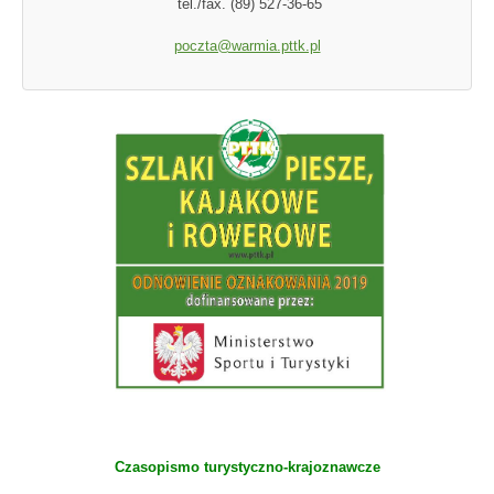
tel./fax. (89) 527-36-65
poczta@warmia.pttk.pl
Czasopismo turystyczno-krajoznawcze