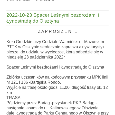
2022-10-23 Spacer Leśnymi bezdrożami i
Łynostradą do Olsztyna
Z A P R O S Z E N I E
Koło Grodzkie przy
Oddziale Warmińsko – Mazurskim
PTTK w Olsztynie s
erdecznie zaprasza aktyw turystyki
pieszej do udziału w wycieczce, która odbędzie się w
niedzielę 23 października 2022r.
Spacer Leśnymi bezdrożami i Łynostradą do Olsztyna
Zbiórka uczestników na końcowym przystanku MPK linii
nr 121 i 136 -Bartąska Rondo,
Wyjście na trasę około godz. 11.00, długość trasy ok. 12
km
TRASA:
Pójdziemy przez Bartąg -przystanek PKP Bartąg -
następnie lasami do ul. Kalinowskiego w Olsztynie i
dalej Łynostradą do Parku Centralnego w Olsztynie przy