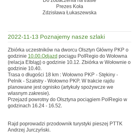
Do zobaczenia na trasie
Prezes Koła
Zdzisława Łukaszewska
2022-11-13 Poznajemy nasze szlaki
Zbiórka uczestników na dworcu Olsztyn Główny PKP o
godzinie
10.00.Odjazd
pociągu PolRegio do Wołowna
(relacja Elbląg) o godzinie 10.12. Zbiórka w Wołownie o
godzinie 10.40.
Trasa o długości 18 km : Wołowno PKP - Stękiny -
Pelnik - Szałstry - Wołowno PKP. W trakcie rajdu
planowane jest ognisko (artykuły spożywcze we
własnym zakresie).
Przejazd powrotny do Olsztyna pociągiem PolRegio w
godzinach 16.24 - 16.52.
Rajd poprowadzi przodownik turystyki pieszej PTTK
Andrzej Jurczyński.