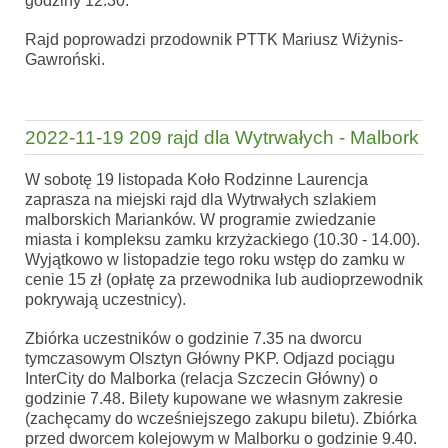
godziny 12.30.
Rajd poprowadzi przodownik PTTK Mariusz Wiżynis-
Gawroński.
2022-11-19 209 rajd dla Wytrwałych - Malbork
W sobotę 19 listopada Koło Rodzinne Laurencja
zaprasza na miejski rajd dla Wytrwałych szlakiem
malborskich Marianków. W programie zwiedzanie
miasta i kompleksu zamku krzyżackiego (10.30 - 14.00).
Wyjątkowo w listopadzie tego roku wstęp do zamku w
cenie 15 zł (opłatę za przewodnika lub audioprzewodnik
pokrywają uczestnicy).
Zbiórka uczestników o godzinie 7.35 na dworcu
tymczasowym Olsztyn Główny PKP. Odjazd pociągu
InterCity do Malborka (relacja Szczecin Główny) o
godzinie 7.48. Bilety kupowane we własnym zakresie
(zachęcamy do wcześniejszego zakupu biletu). Zbiórka
przed dworcem kolejowym w Malborku o godzinie 9.40.