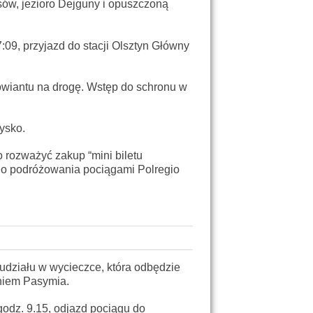
sów, jezioro Dejguny i opuszczoną
:09, przyjazd do stacji Olsztyn Główny
owiantu na drogę. Wstęp do schronu w
ysko.
 rozważyć zakup “mini biletu
ego podróżowania pociągami Polregio
 udziału w wycieczce, która odbędzie
aniem Pasymia.
odz. 9.15, odjazd pociągu do