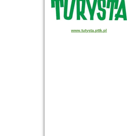
www.tutysta.pttk.pl