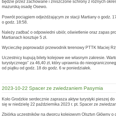
będzie przez zachowane i zniszczone schrony z różnych okre
mazurską osadę Osewo.
Powrót pociągiem odjeżdżającym ze stacji Martiany o godz. 17
o godz. 18:58.
Należy zadbać o odpowiedni ubiór, oświetlenie oraz zapas pr
Martianach kosztuje 5 zł.
Wycieczkę poprowadzi przewodnik terenowy PTTK Maciej Rż
Uczestnicy kupują bilety kolejowe we własnym zakresie. Warto
turystycznego" za 46,40 zł, który uprawnia do nieograniczon
od piątku od godz. 18 do godz. 6 w poniedziałek.
2023-10-22 Spacer ze zwiedzaniem Pasymia
Koło Grodzkie serdecznie zaprasza aktyw turystyki pieszej do
się w niedzielę 22 października 2023 r. pt. Spacer ze zwiedz
Zbiórka uczestników na dworcu kolejowym Olsztyn Główny o g