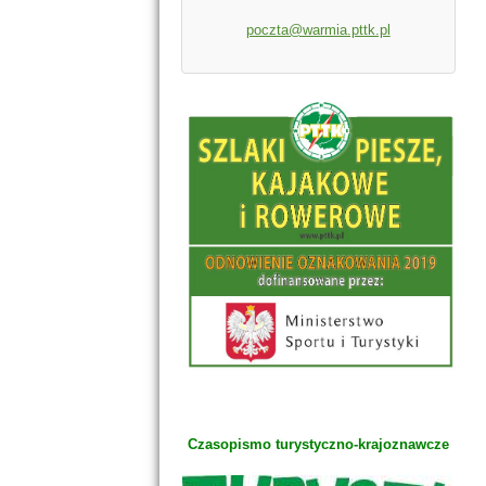
poczta@warmia.pttk.pl
Czasopismo turystyczno-krajoznawcze