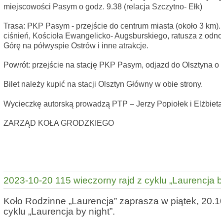
miejscowości Pasym o godz. 9.38 (relacja Szczytno- Ełk)
Trasa: PKP Pasym - przejście do centrum miasta (około 3 km)
ciśnień, Kościoła Ewangelicko- Augsburskiego, ratusza z odn
Górę na półwyspie Ostrów i inne atrakcje.
Powrót: przejście na stację PKP Pasym, odjazd do Olsztyna o 
Bilet należy kupić na stacji Olsztyn Główny w obie strony.
Wycieczkę autorską prowadzą PTP – Jerzy Popiołek i Elżbiet
ZARZĄD KOŁA GRODZKIEGO
2023-10-20 115 wieczorny rajd z cyklu „Laurencja b
Koło Rodzinne „Laurencja” zaprasza w piątek, 20.1
cyklu „Laurencja by night”.