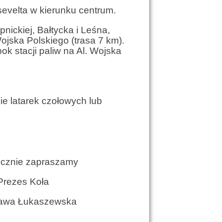
evelta w kierunku centrum.
nickiej, Bałtycka i Leśna,
ojska Polskiego (trasa 7 km).
k stacji paliw na Al. Wojska
ie latarek czołowych lub
aszamy
oła
zewska