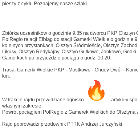
pieszy z cyklu Poznajemy nasze szlaki.
Zbiórka uczestników o godzinie 9.35 na dworcu PKP Olsztyn
PolRegio relacji Elbląg do stacji Gamerki Wielkie o godzinie 9
kolejnych przystankach: Olsztyn Śródmieście, Olsztyn Zachodn
Likusy, Olsztyn Redykajny, Olsztyn Gutkowo, Jonkowo, Godki 
Gamerkach po przyjeździe pociągu o godz. 10.20.
Trasa: Gamerki Wielkie PKP - Mostkowo - Chudy Dwór - Komo
km.
W trakcie rajdu przewidziane ognisko
- artykuły s
własnym zakresie.
Powrót pociągiem PolRegio z Gamerek Wielkich do Olsztyna w
Rajd poprowadzi przodownik PTTK Andrzej Jurczyński.