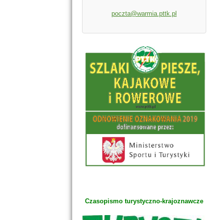
poczta@warmia.pttk.pl
Czasopismo turystyczno-krajoznawcze