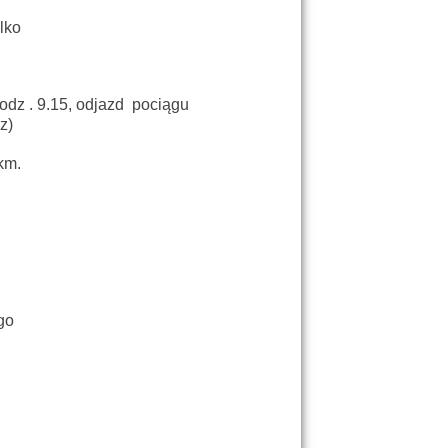
ylko
odz . 9.15, odjazd pociągu
z)
 km.
emy grzyby???
go