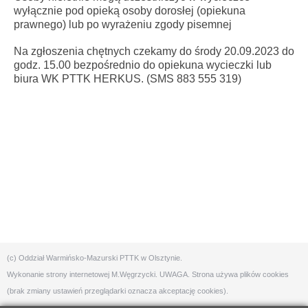
wyłącznie pod opieką osoby dorosłej (opiekuna
prawnego) lub po wyrażeniu zgody pisemnej
Na zgłoszenia chętnych czekamy do środy 20.09.2023 do
godz. 15.00 bezpośrednio do opiekuna wycieczki lub
biura WK PTTK HERKUS. (SMS 883 555 319)
(c) Oddział Warmińsko-Mazurski PTTK w Olsztynie.
Wykonanie strony internetowej
M.Węgrzycki
. UWAGA. Strona używa plików cookies
(brak zmiany ustawień przeglądarki oznacza akceptację cookies).