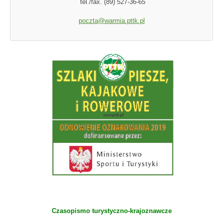
tel./fax. (89) 527-36-65
poczta@warmia.pttk.pl
Czasopismo turystyczno-krajoznawcze