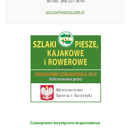
tel./fax. (89) 527-36-65
poczta@warmia.pttk.pl
Czasopismo turystyczno-krajoznawcze