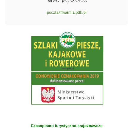
tel./fax. (89) 527-36-65
poczta@warmia.pttk.pl
Czasopismo turystyczno-krajoznawcze