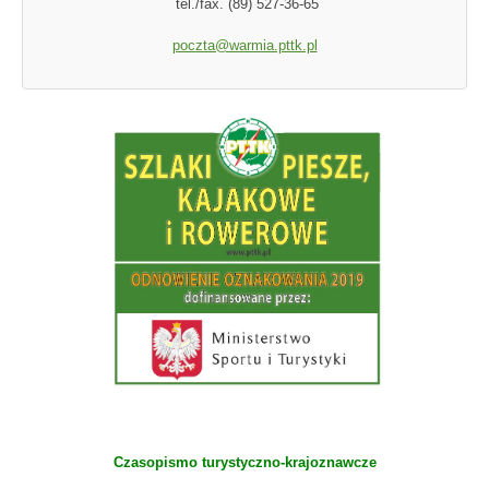
tel./fax. (89) 527-36-65
poczta@warmia.pttk.pl
Czasopismo turystyczno-krajoznawcze