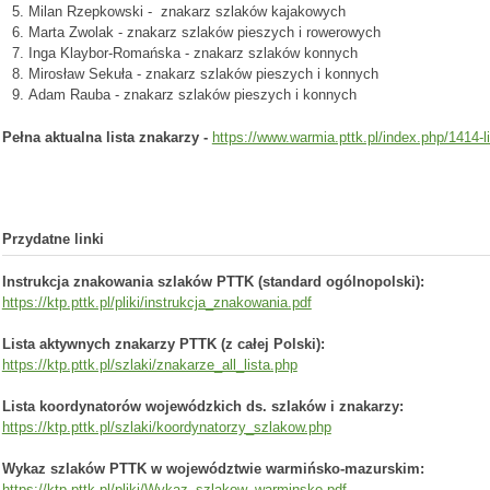
Milan Rzepkowski - znakarz szlaków kajakowych
Marta Zwolak - znakarz szlaków pieszych i rowerowych
Inga
Klaybor-Romańska - znakarz szlaków konnych
Mirosław Sekuła - znakarz szlaków pieszych i konnych
Adam Rauba - znakarz szlaków pieszych i konnych
Pełna aktualna lista znakarzy -
https://www.warmia.pttk.pl/index.php/1414-l
Przydatne linki
Instrukcja znakowania szlaków PTTK (standard ogólnopolski):
https://ktp.pttk.pl/pliki/
instrukcja_znakowania.pdf
Lista aktywnych znakarzy PTTK (z całej Polski):
https://ktp.pttk.pl/szlaki/znakarze_all_lista.php
Lista koordynatorów wojewódzkich ds. szlaków i znakarzy:
https://ktp.pttk.pl/szlaki/koordynatorzy_szlakow.php
Wykaz szlaków PTTK w województwie warmińsko-mazurskim:
https://ktp.pttk.pl/pliki/Wykaz_szlakow_warminsko.pdf