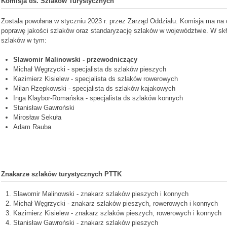
Komisja ds. Szlaków Turystycznych
Została powołana w styczniu 2023 r. przez Zarząd Oddziału. Komisja ma na
poprawę jakości szlaków oraz standaryzację szlaków w województwie. W sk
szlaków w tym:
Slawomir Malinowski - przewodniczący
Michał Węgrzycki -
specjalista ds szlaków pieszych
Kazimierz Kisielew
- specjalista ds szlaków
rowerowych
Milan Rzepkowski -
specjalista ds szlaków
kajakowych
Inga Klaybor-Romańska -
specjalista ds szlaków konnych
Stanisław Gawroński
Mirosław Sekuła
Adam Rauba
Znakarze szlaków turystycznych PTTK
Slawomir Malinowski - znakarz szlaków pieszych i konnych
Michał Węgrzycki - znakarz szlaków pieszych, rowerowych i konnych
Kazimierz Kisielew - znakarz szlaków pieszych, rowerowych i konnych
Stanisław Gawroński - znakarz szlaków pieszych