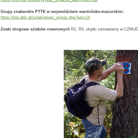
Grupy znakarskie PTTK w województwie warmińsko-mazurskim:
https://ktp.pttk.pl/szlaki/grupy_wykaz.php?woj=14
Znaki drogowe szlaków rowerowych
R1, R3, słupki zamawiamy w CZMUD