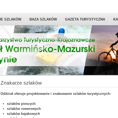
IE SZLAKÓW
BAZA SZLAKÓW
GAZETA TURYSTYCZNA
KA
Znakarze szlaków
Oddział oferuje projektowanie i znakowanie szlaków turystycznych:
szlaków
pieszych
szlaków
rowerowych
szlaków
kajakowych