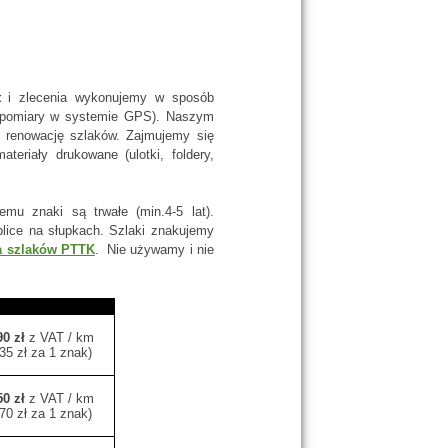
t
i zlecenia wykonujemy w sposób
e, pomiary w systemie GPS). Naszym
 renowację szlaków. Zajmujemy się
teriały drukowane (ulotki, foldery,
emu znaki są trwałe (min.4-5 lat).
blice na słupkach. Szlaki znakujemy
a szlaków PTTK
. Nie używamy i nie
90 zł
z VAT / km
 35 zł za 1 znak)
50 zł
z VAT / km
 70 zł za 1 znak)