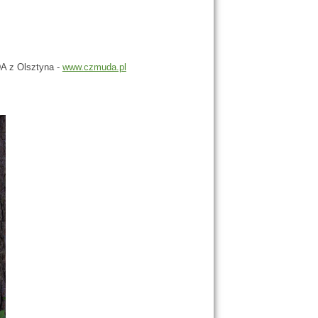
A z Olsztyna -
www.czmuda.pl