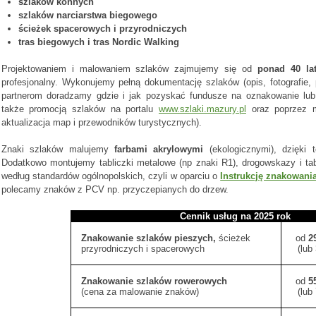
szlaków konnych
szlaków narciarstwa biegowego
ścieżek spacerowych i przyrodniczych
tras biegowych i tras Nordic Walking
Projektowaniem i malowaniem szlaków zajmujemy się od
ponad 40 la
profesjonalny. Wykonujemy pełną dokumentację szlaków (opis, fotografi
partnerom doradzamy gdzie i jak pozyskać fundusze na oznakowanie lub
także promocją szlaków na portalu
www.szlaki.mazury.pl
oraz poprzez ma
aktualizacja map i przewodników turystycznych).
Znaki szlaków malujemy
farbami akrylowymi
(ekologicznymi), dzięki t
Dodatkowo montujemy tabliczki metalowe (np znaki R1), drogowskazy i ta
według standardów ogólnopolskich, czyli w oparciu o
Instrukcję znakowani
polecamy znaków z PCV np. przyczepianych do drzew.
Cennik usług na 2025 rok
Znakowanie szlaków pieszych,
ścieżek
od
2
przyrodniczych i spacerowych
(lub
Znakowanie szlaków rowerowych
od
5
(cena za malowanie znaków)
(lub