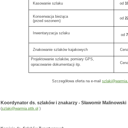
Kasowanie szlaku
od
1
Konserwacja bieżąca
od
2
(przed sezonem)
Inwentaryzacja szlaku
od
7
Znakowanie szlaków kajakowych
Cena
Projektowanie szlaków, pomiary GPS,
Cena
opracowanie dokumentacji itp.
Szczegółowa oferta na e-mail
szlaki@warmia.
Koordynator ds. szlaków i znakarzy - Sławomir Malinowsk
(
szlaki@warmia.pttk.pl
)