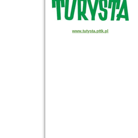
www.tutysta.pttk.pl