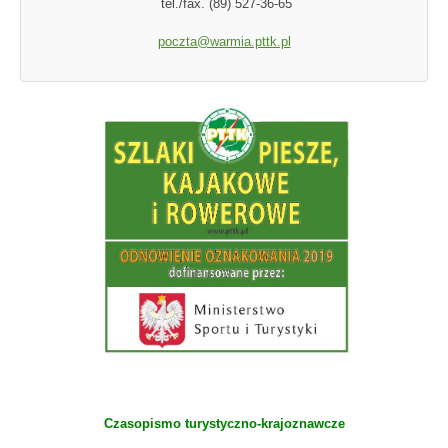
tel./fax. (89) 527-36-65
poczta@warmia.pttk.pl
Czasopismo turystyczno-krajoznawcze