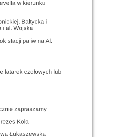
evelta w kierunku
ickiej, Bałtycka i
 i al. Wojska
 stacji paliw na Al.
e latarek czołowych lub
aszamy
ła
zewska