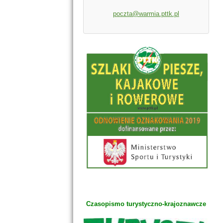
poczta@warmia.pttk.pl
Czasopismo turystyczno-krajoznawcze