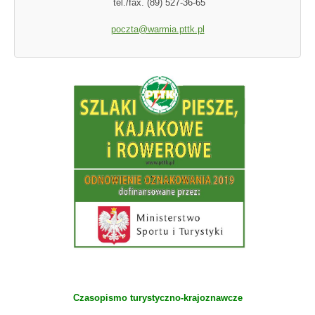
tel./fax. (89) 527-36-65
poczta@warmia.pttk.pl
Czasopismo turystyczno-krajoznawcze