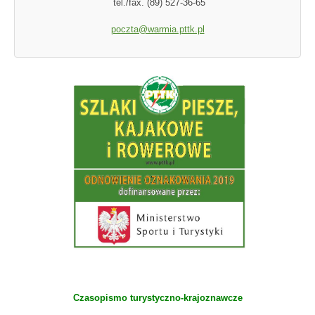
tel./fax. (89) 527-36-65
poczta@warmia.pttk.pl
Czasopismo turystyczno-krajoznawcze