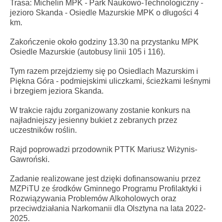
Trasa: Michelin MPK - Park Naukowo-Technologiczny -
jezioro Skanda - Osiedle Mazurskie MPK o długości 4
km.
Zakończenie około godziny 13.30 na przystanku MPK
Osiedle Mazurskie (autobusy linii 105 i 116).
Tym razem przejdziemy się po Osiedlach Mazurskim i
Piękna Góra - podmiejskimi uliczkami, ścieżkami leśnymi
i brzegiem jeziora Skanda.
W trakcie rajdu zorganizowany zostanie konkurs na
najładniejszy jesienny bukiet z zebranych przez
uczestników roślin.
Rajd poprowadzi przodownik PTTK Mariusz Wiżynis-
Gawroński.
Zadanie realizowane jest dzięki dofinansowaniu przez
MZPiTU ze środków Gminnego Programu Profilaktyki i
Rozwiązywania Problemów Alkoholowych oraz
przeciwdziałania Narkomanii dla Olsztyna na lata 2022-
2025.