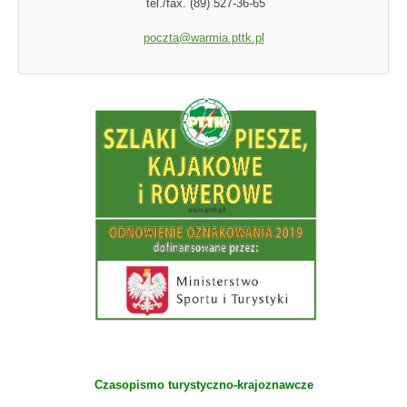
tel./fax. (89) 527-36-65
poczta@warmia.pttk.pl
Czasopismo turystyczno-krajoznawcze