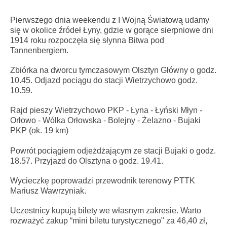
Pierwszego dnia weekendu z I Wojną Światową udamy
się w okolice źródeł Łyny, gdzie w gorące sierpniowe dni
1914 roku rozpoczęła się słynna Bitwa pod
Tannenbergiem.
Zbiórka na dworcu tymczasowym Olsztyn Główny o godz.
10.45. Odjazd pociągu do stacji Wietrzychowo godz.
10.59.
Rajd pieszy Wietrzychowo PKP - Łyna - Łyński Młyn -
Orłowo - Wólka Orłowska - Bolejny - Żelazno - Bujaki
PKP (ok. 19 km)
Powrót pociągiem odjeżdżającym ze stacji Bujaki o godz.
18.57. Przyjazd do Olsztyna o godz. 19.41.
Wycieczkę poprowadzi przewodnik terenowy PTTK
Mariusz Wawrzyniak.
Uczestnicy kupują bilety we własnym zakresie. Warto
rozważyć zakup “mini biletu turystycznego" za 46,40 zł,