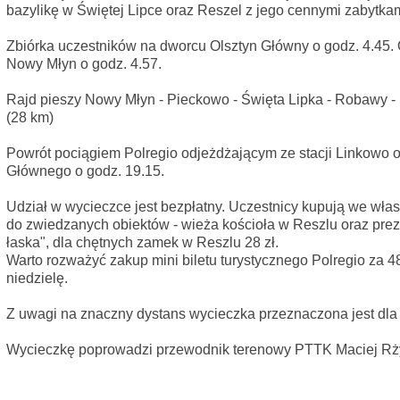
bazylikę w Świętej Lipce oraz Reszel z jego cennymi zabytkami 
Zbiórka uczestników na dworcu Olsztyn Główny o godz. 4.45. 
Nowy Młyn o godz. 4.57.
Rajd pieszy Nowy Młyn - Pieckowo - Święta Lipka - Robawy - 
(28 km)
Powrót pociągiem Polregio odjeżdżającym ze stacji Linkowo o
Głównego o godz. 19.15.
Udział w wycieczce jest bezpłatny. Uczestnicy kupują we włas
do zwiedzanych obiektów - wieża kościoła w Reszlu oraz pre
łaska", dla chętnych zamek w Reszlu 28 zł.
Warto rozważyć zakup mini biletu turystycznego Polregio za 4
niedzielę.
Z uwagi na znaczny dystans wycieczka przeznaczona jest dl
Wycieczkę poprowadzi przewodnik terenowy PTTK Maciej Rż