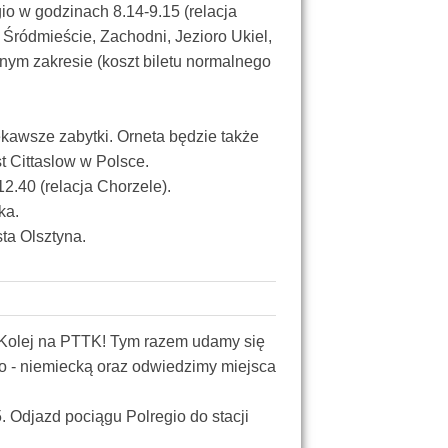
o w godzinach 8.14-9.15 (relacja
 Śródmieście, Zachodni, Jezioro Ukiel,
nym zakresie (koszt biletu normalnego
ekawsze zabytki. Orneta będzie także
 Cittaslow w Polsce.
2.40 (relacja Chorzele).
ka.
ta Olsztyna.
u Kolej na PTTK! Tym razem udamy się
o - niemiecką oraz odwiedzimy miejsca
 Odjazd pociągu Polregio do stacji