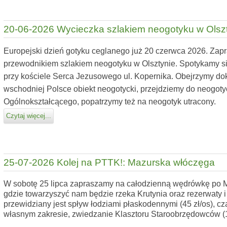
20-06-2026 Wycieczka szlakiem neogotyku w Olsz
Europejski dzień gotyku ceglanego już 20 czerwca 2026. Zap
przewodnikiem szlakiem neogotyku w Olsztynie. Spotykamy si
przy kościele Serca Jezusowego ul. Kopernika. Obejrzymy dok
wschodniej Polsce obiekt neogotycki, przejdziemy do neogot
Ogólnokształcącego, popatrzymy też na neogotyk utracony.
Czytaj więcej...
25-07-2026 Kolej na PTTK!: Mazurska włóczęga
W sobotę 25 lipca zapraszamy na całodzienną wędrówkę po 
gdzie towarzyszyć nam będzie rzeka Krutynia oraz rezerwaty i
przewidziany jest spływ łodziami płaskodennymi (45 zł/os), cz
własnym zakresie, zwiedzanie Klasztoru Staroobrzędowców (15