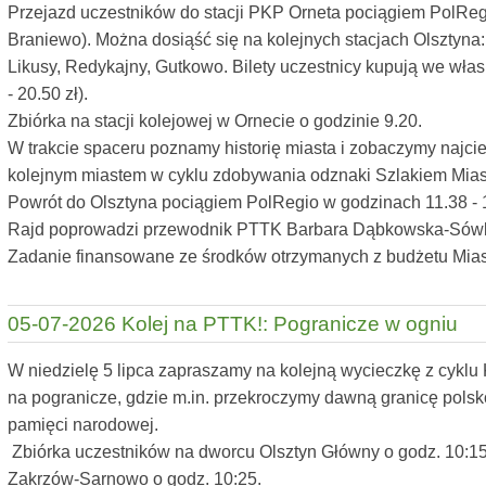
Przejazd uczestników do stacji PKP Orneta pociągiem PolRegi
Braniewo). Można dosiąść się na kolejnych stacjach Olsztyna:
Likusy, Redykajny, Gutkowo. Bilety uczestnicy kupują we włas
- 20.50 zł).
Zbiórka na stacji kolejowej w Ornecie o godzinie 9.20.
W trakcie spaceru poznamy historię miasta i zobaczymy najci
kolejnym miastem w cyklu zdobywania odznaki Szlakiem Miast
Powrót do Olsztyna pociągiem PolRegio w godzinach 11.38 - 1
Rajd poprowadzi przewodnik PTTK Barbara Dąbkowska-Sów
Zadanie finansowane ze środków otrzymanych z budżetu Mias
05-07-2026 Kolej na PTTK!: Pogranicze w ogniu
W niedzielę 5 lipca zapraszamy na kolejną wycieczkę z cykl
na pogranicze, gdzie m.in. przekroczymy dawną granicę polsk
pamięci narodowej.
Zbiórka uczestników na dworcu Olsztyn Główny o godz. 10:15.
Zakrzów-Sarnowo o godz. 10:25.