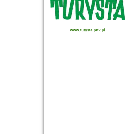
www.tutysta.pttk.pl