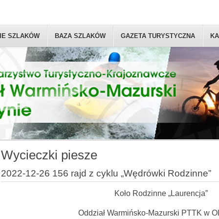
IE SZLAKÓW
BAZA SZLAKÓW
GAZETA TURYSTYCZNA
KA
Wycieczki piesze
2022-12-26 156 rajd z cyklu „Wędrówki Rodzinne”
Koło Rodzinne „Laurencja”
Oddział Warmińsko-Mazurski PTTK w Ol