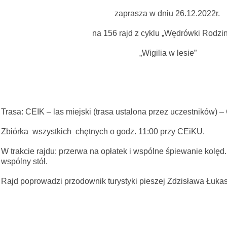
zaprasza w dniu 26.12.2022r.
na 156 rajd z cyklu „Wędrówki Rodzi
„Wigilia w lesie”
Trasa: CEIK – las miejski (trasa ustalona przez uczestników) –
Zbiórka wszystkich chętnych o godz. 11:00 przy CEiKU.
W trakcie rajdu: przerwa na opłatek i wspólne śpiewanie kolęd
wspólny stół.
Rajd poprowadzi przodownik turystyki pieszej Zdzisława Łuk