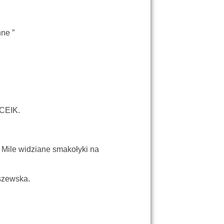
nne ”
 CEIK.
. Mile widziane smakołyki na
aszewska.