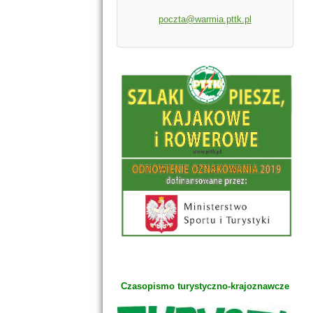
poczta@warmia.pttk.pl
Czasopismo turystyczno-krajoznawcze