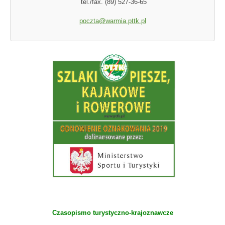
tel./fax. (89) 527-36-65
poczta@warmia.pttk.pl
Czasopismo turystyczno-krajoznawcze