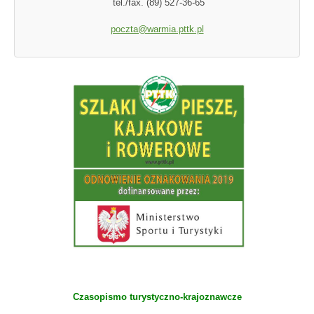
tel./fax. (89) 527-36-65
poczta@warmia.pttk.pl
Czasopismo turystyczno-krajoznawcze