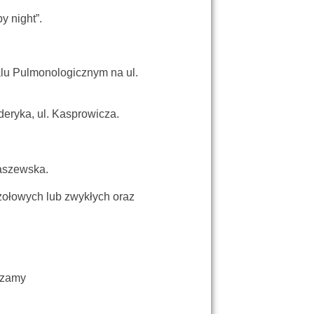
by night”.
alu Pulmonologicznym na ul.
yderyka, ul. Kasprowicza.
aszewska.
czołowych lub zwykłych oraz
my