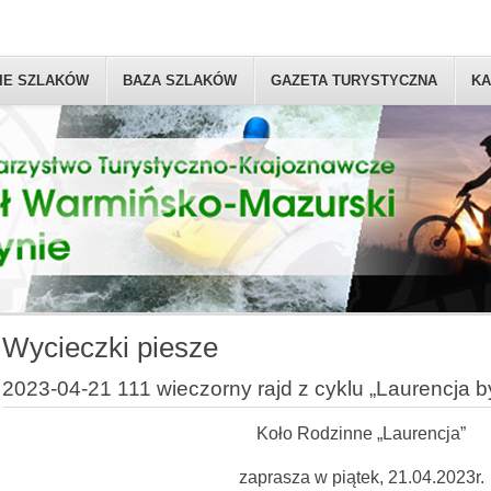
IE SZLAKÓW
BAZA SZLAKÓW
GAZETA TURYSTYCZNA
KA
Wycieczki piesze
2023-04-21 111 wieczorny rajd z cyklu „Laurencja by
Koło Rodzinne „Laurencja”
zaprasza w piątek, 21.04.2023r.