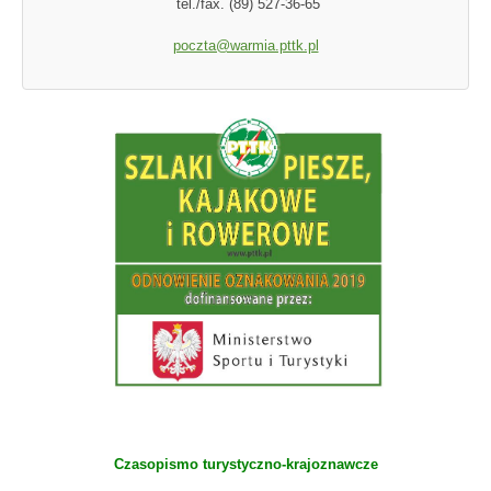
tel./fax. (89) 527-36-65
poczta@warmia.pttk.pl
Czasopismo turystyczno-krajoznawcze