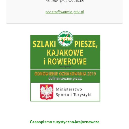
tel./fax. (89) 527-36-65
poczta@warmia.pttk.pl
Czasopismo turystyczno-krajoznawcze