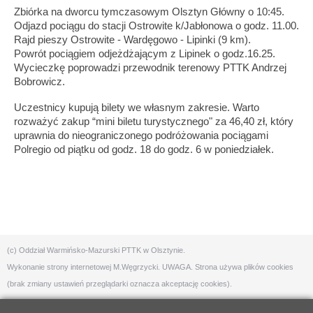
Zbiórka na dworcu tymczasowym Olsztyn Główny o 10:45. 
Odjazd pociągu do stacji Ostrowite k/Jabłonowa o godz. 11.00.
Rajd pieszy Ostrowite - Wardęgowo - Lipinki (9 km).
Powrót pociągiem odjeżdżającym z Lipinek o godz.16.25.
Wycieczkę poprowadzi przewodnik terenowy PTTK Andrzej 
Bobrowicz.
Uczestnicy kupują bilety we własnym zakresie. Warto 
rozważyć zakup “mini biletu turystycznego" za 46,40 zł, który 
uprawnia do nieograniczonego podróżowania pociągami 
Polregio od piątku od godz. 18 do godz. 6 w poniedziałek.
(c) Oddział Warmińsko-Mazurski PTTK w Olsztynie.
Wykonanie strony internetowej
M.Węgrzycki
. UWAGA. Strona używa plików cookies
(brak zmiany ustawień przeglądarki oznacza akceptację cookies).