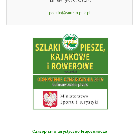
tel./fax. (89) 527-36-65
poczta@warmia.pttk.pl
Czasopismo turystyczno-krajoznawcze