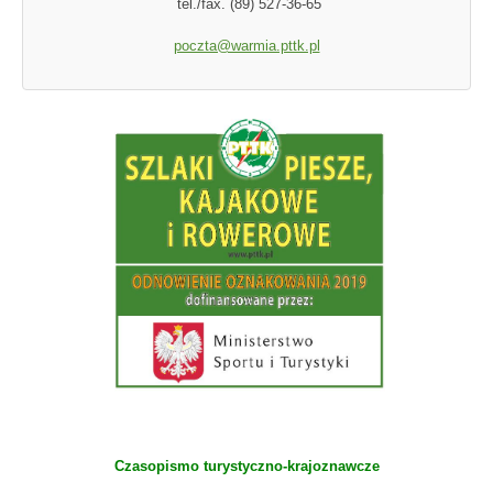
tel./fax. (89) 527-36-65
poczta@warmia.pttk.pl
Czasopismo turystyczno-krajoznawcze