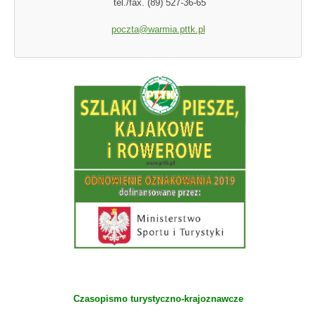
tel./fax. (89) 527-36-65
poczta@warmia.pttk.pl
Czasopismo turystyczno-krajoznawcze