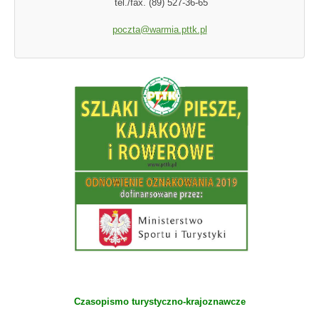
tel./fax. (89) 527-36-65
poczta@warmia.pttk.pl
Czasopismo turystyczno-krajoznawcze