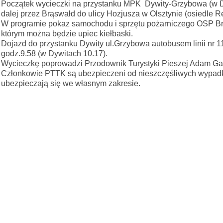
Początek wycieczki na przystanku MPK Dywity-Grzybowa (w Dy
dalej przez Brąswałd do ulicy Hozjusza w Olsztynie (osiedle R
W programie pokaz samochodu i sprzętu pożarniczego OSP Br
którym można będzie upiec kiełbaski.
Dojazd do przystanku Dywity ul.Grzybowa autobusem linii nr 
godz.9.58 (w Dywitach 10.17).
Wycieczkę poprowadzi Przodownik Turystyki Pieszej Adam Ga
Członkowie PTTK są ubezpieczeni od nieszczęśliwych wypadkó
ubezpieczają się we własnym zakresie.