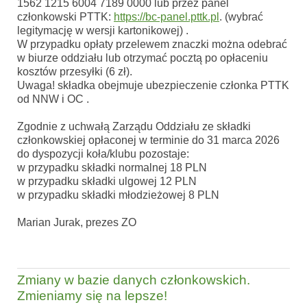
1562 1215 6004 7189 0000 lub przez panel
członkowski PTTK:
https://bc-panel.pttk.pl
. (wybrać
legitymację w wersji kartonikowej) .
W przypadku opłaty przelewem znaczki można odebrać
w biurze oddziału lub otrzymać pocztą po opłaceniu
kosztów przesyłki (6 zł).
Uwaga! składka obejmuje ubezpieczenie członka PTTK
od NNW i OC .
Zgodnie z uchwałą Zarządu Oddziału ze składki
członkowskiej opłaconej w terminie do 31 marca 2026
do dyspozycji koła/klubu pozostaje:
w przypadku składki normalnej 18 PLN
w przypadku składki ulgowej 12 PLN
w przypadku składki młodzieżowej 8 PLN
Marian Jurak, prezes ZO
Zmiany w bazie danych członkowskich.
Zmieniamy się na lepsze!