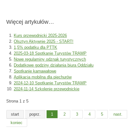
Więcej artykułów…
Kurs przewodnicki 2025-2026
Olsztyn Aktywnie 2025 - START!
1,5% podatku dla PTTK
2025-03-18 Spotkanie Turystów TRAMP
Nowe regulaminy odznak turystycznych
Dodatkowe godziny działania biura Oddziału
Spotkanie karnawałowe
Aplikacja mobilna dla piechurów
2024-12-10 Spotkanie Turystów TRAMP
2024-11-14 Szkolenie przewodnickie
Strona 1 z 5
start
poprz.
1
2
3
4
5
nast.
koniec