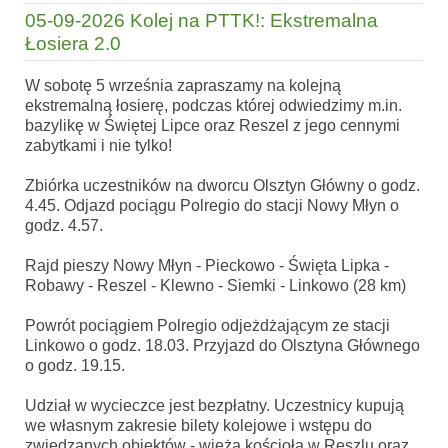
05-09-2026 Kolej na PTTK!: Ekstremalna
Łosiera 2.0
W sobotę 5 września zapraszamy na kolejną
ekstremalną łosierę, podczas której odwiedzimy m.in.
bazylikę w Świętej Lipce oraz Reszel z jego cennymi
zabytkami i nie tylko!
Zbiórka uczestników na dworcu Olsztyn Główny o godz.
4.45. Odjazd pociągu Polregio do stacji Nowy Młyn o
godz. 4.57.
Rajd pieszy Nowy Młyn - Pieckowo - Święta Lipka -
Robawy - Reszel - Klewno - Siemki - Linkowo (28 km)
Powrót pociągiem Polregio odjeżdżającym ze stacji
Linkowo o godz. 18.03. Przyjazd do Olsztyna Głównego
o godz. 19.15.
Udział w wycieczce jest bezpłatny. Uczestnicy kupują
we własnym zakresie bilety kolejowe i wstępu do
zwiedzanych obiektów - wieża kościoła w Reszlu oraz