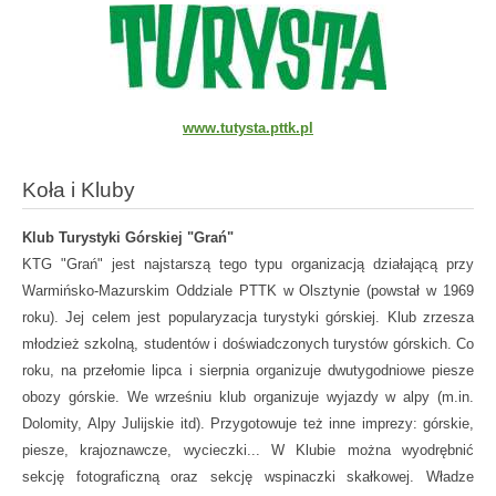
www.tutysta.pttk.pl
Koła i Kluby
Klub Turystyki Górskiej "Grań"
KTG "Grań" jest najstarszą tego typu organizacją działającą przy
Warmińsko-Mazurskim Oddziale PTTK w Olsztynie (powstał w 1969
roku). Jej celem jest popularyzacja turystyki górskiej. Klub zrzesza
młodzież szkolną, studentów i doświadczonych turystów górskich. Co
roku, na przełomie lipca i sierpnia organizuje dwutygodniowe piesze
obozy górskie. We wrześniu klub organizuje wyjazdy w alpy (m.in.
Dolomity, Alpy Julijskie itd). Przygotowuje też inne imprezy: górskie,
piesze, krajoznawcze, wycieczki... W Klubie można wyodrębnić
sekcję fotograficzną oraz sekcję wspinaczki skałkowej. Władze