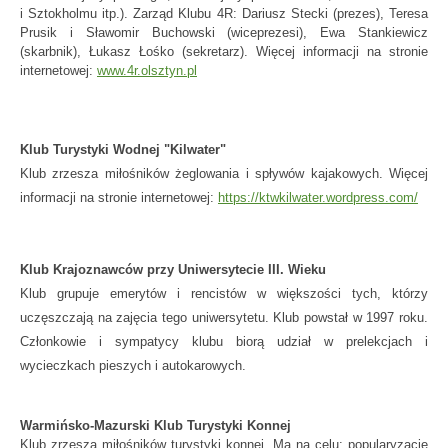
i Sztokholmu itp.). Zarząd Klubu 4R: Dariusz Stecki (prezes), Teresa
Prusik i Sławomir Buchowski (wiceprezesi), Ewa Stankiewicz
(skarbnik), Łukasz Łośko (sekretarz).
Więcej informacji na stronie
internetowej:
www.4r.olsztyn.pl
Klub Turystyki Wodnej "Kilwater"
Klub zrzesza miłośników żeglowania i spływów kajakowych. Więcej
informacji na stronie internetowej:
https://ktwkilwater.wordpress.
com/
Klub Krajoznawców przy Uniwersytecie III. Wieku
Klub grupuje emerytów i rencistów w większości tych, którzy
uczęszczają na zajęcia tego uniwersytetu. Klub powstał w 1997 roku.
Członkowie i sympatycy klubu biorą udział w prelekcjach i
wycieczkach pieszych i autokarowych.
Warmińsko-Mazurski Klub Turystyki Konnej
Klub zrzesza miłośników turystyki konnej.
Ma na celu:
popularyzację