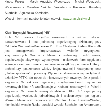
klubu: Prezes - Marek Agaciak, Wiceprezes - Michał Węgrzycki,
Wiceprezes - Mirosław Sekuła, Sekretarz - Kazimierz Kisielew,
Skarbnik - Agnieszka Kamińska.
Więcej informacji na stronie internetowej:
www.gran.olsztyn.pl
Klub Turystyki Rowerowej "4R"
Klub 4R zrzesza turystów rowerowych o różnym stopniu
zaawansowania i jest jednostką organizacyjną działającą przy
Oddziale Wamińsko-Mazurskim PTTK w Olsztynie. Celem Klubu 4R
jest propagowanie krajoznawstwa, walorów turystyczno-
krajoznawczych Warmii i Mazur i rodzinnego podróżowania,
popularyzacja aktywnego wypoczynku i ciekawych form spędzania
wolnego czasu na rowerze, poznawanie zabytków, pomników kultury i
architektury, poszerzanie wiedzy krajoznawczej i historycznej oraz
„bliskie spotkania” z przyrodą. Wycieczki skierowane są nie tylko do
członków PTTK, ale także do niezrzeszonych rowerzystów z polski i
zagranicy. W zakresie organizacji międzynarodowych wycieczek
rowerowych Klub 4R współpracuje z Klubami rowerowymi z Polski i
zagranicy. W ramach swojej działalności Klub 4R zajmuje się
organizacją wycieczek jednodniowych i wielodniowych po regionie
Warmii i Mazur oraz zagranicznych (Wzdłuż Dunaju Pasawa-Wiedeń,
niemieckiej wyspie Rugia, duńskiej wyspie Bornholm, do Amsterdamu