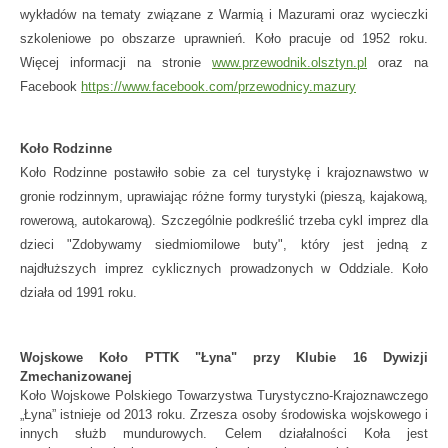
wykładów na tematy związane z Warmią i Mazurami oraz wycieczki
szkoleniowe po obszarze uprawnień. Koło pracuje od 1952 roku.
Więcej informacji na stronie
www.przewodnik.olsztyn.pl
oraz na
F
acebook
https://www.facebook.com/przewodnicy.mazury
Koło Rodzinne
Koło Rodzinne postawiło sobie za cel turystykę i krajoznawstwo w
gronie rodzinnym, uprawiając różne formy turystyki (pieszą, kajakową,
rowerową, autokarową). Szczególnie podkreślić trzeba cykl imprez dla
dzieci "Zdobywamy siedmiomilowe buty", który jest jedną z
najdłuższych imprez cyklicznych prowadzonych w Oddziale. Koło
działa od 1991 roku.
Wojskowe Koło PTTK "Łyna" przy Klubie 16 Dywizji
Zmechanizowanej
Koło Wojskowe Polskiego Towarzystwa Turystyczno-Krajoznawczego
„Łyna” istnieje od 2013 roku. Zrzesza osoby środowiska wojskowego i
innych służb mundurowych. Celem działalności Koła jest