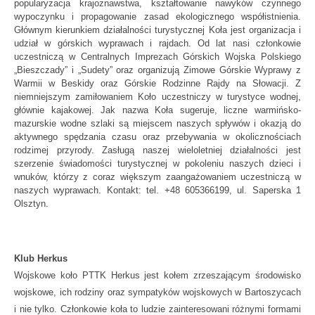
popularyzacja krajoznawstwa, kształtowanie nawyków czynnego
wypoczynku i propagowanie zasad ekologicznego współistnienia.
Głównym kierunkiem działalności turystycznej Koła jest organizacja i
udział w górskich wyprawach i rajdach. Od lat nasi członkowie
uczestniczą w Centralnych Imprezach Górskich Wojska Polskiego
„Bieszczady” i „Sudety” oraz organizują Zimowe Górskie Wyprawy z
Warmii w Beskidy oraz Górskie Rodzinne Rajdy na Słowacji. Z
niemniejszym zamiłowaniem Koło uczestniczy w turystyce wodnej,
głównie kajakowej. Jak nazwa Koła sugeruje, liczne warmińsko-
mazurskie wodne szlaki są miejscem naszych spływów i okazją do
aktywnego spędzania czasu oraz przebywania w okolicznościach
rodzimej przyrody. Zasługą naszej wieloletniej działalności jest
szerzenie świadomości turystycznej w pokoleniu naszych dzieci i
wnuków, którzy z coraz większym zaangażowaniem uczestniczą w
naszych wyprawach. Kontakt: tel. +48 605366199, ul. Saperska 1
Olsztyn.
Klub Herkus
Wojskowe koło PTTK Herkus jest kołem zrzeszającym środowisko
wojskowe, ich rodziny oraz sympatyków wojskowych w Bartoszycach
i nie tylko. Członkowie koła to ludzie zainteresowani różnymi formami