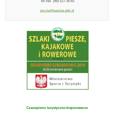
tel./fax. (89) 527-36-65
poczta@warmia.pttk.pl
Czasopismo turystyczno-krajoznawcze