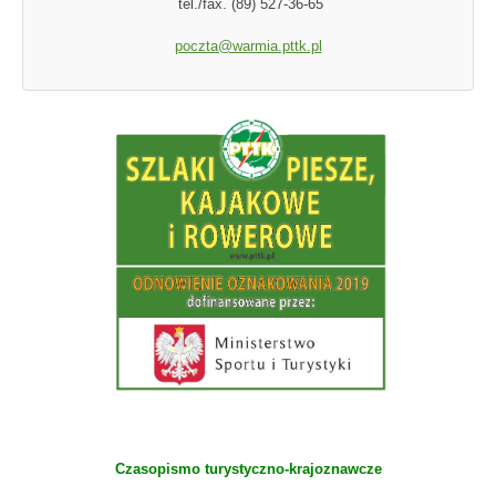
tel./fax. (89) 527-36-65
poczta@warmia.pttk.pl
Czasopismo turystyczno-krajoznawcze