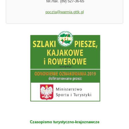
tel./fax. (89) 527-36-65
poczta@warmia.pttk.pl
Czasopismo turystyczno-krajoznawcze