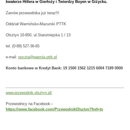
kwaterze Hitlera w Gierłoży i Twierdzy Boyen w Giżycku.
Zamów przewodnika już teraz!!!
Oddział Warmińsko-Mazurski PTTK
Olsztyn 10-950, ul.Staromiejska 1 / 13
tel. (0-89) 527-36-65
e-mail:
poczta@warmia.pttk.pl
Konto bankowe w Kredyt Bank: 19 1500 1562 1215 6004 7189 0000
www.przewodnik.olsztyn.pl/
Przewodnicy na Facebook
-
https://www.facebook.com/PrzewodnikOlsztyn?fref=ts