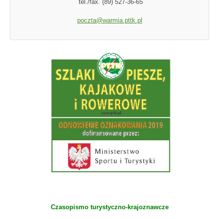
tel./fax. (89) 527-36-65
poczta@warmia.pttk.pl
Czasopismo turystyczno-krajoznawcze