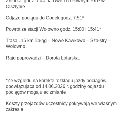
Zbiórka: godz. 7:40 na Dworcu Głównym PKP w
Olsztynie
Odjazd pociągu do Godek godz. 7:51*
Powrót ze stacji Wołowno godz. 15:00 i 15:41*
Trasa ̴ 15 km Bałąg – Nowe Kawkowo – Szałstry –
Wołowno
Rajd poprowadzi – Dorota Lotarska.
*Ze względu na korektę rozkładu jazdy pociągów
obowiązującą od 14.06.2026 r. godziny odjazdu
pociągów mogą ulec zmianie
Koszty przejazdów uczestnicy pokrywają we własnym
zakresie