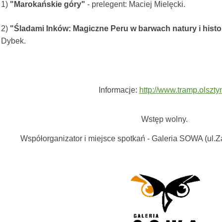
1)
"Marokańskie góry"
- prelegent: Maciej Mielęcki.
2)
"Śladami Inków: Magiczne Peru w barwach natury i histor
Dybek.
Informacje:
http://www.tramp.olsztyn
Wstęp wolny.
Współorganizator i miejsce spotkań - Galeria SOWA (ul