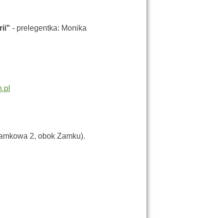
ii"
- prelegentka: Monika
.pl
.Zamkowa 2, obok Zamku).