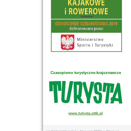
Czasopismo turystyczno-krajoznawcze
www.tutysta.pttk.pl