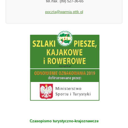
tel./fax. (89) 527-36-65
poczta@warmia.pttk.pl
Czasopismo turystyczno-krajoznawcze