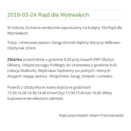
2018-03-24 Rajd dla Wytrwałych
W sobotę 24 marca serdecznie zapraszamy na kolejny 164 Rajd dla
Wytrwałych.
Trasa : Unieszewo-Jezioro Sarąg-Gromel-Gębiny-Mycyny-
Wilkowo-
Olsztynek 20 km
Zbiórka
uczestników o godzinie 8.20 przy kasach PKP Olsztyn
Główny. Odjazd pociągu PolRegio do Unieszewa o godzinie 8.43
(relacja Malbork). Wędrować będziemy po polnych i leśnych
drogach mijając jeziora : Wulpińskie, Sarąg, Smętek i Linówko.
Powrót z Olsztynka w miarę dojścia w godzinach
13.30,14.20,14.30,14.40 (InterCity) 15.30,15.40 lub 16.00. Bilety
kupowane we własnym zakresie.
Rajd poprowadzi Adam Frenszkowski