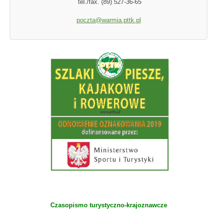
tel./fax. (89) 527-36-65
poczta@warmia.pttk.pl
Czasopismo turystyczno-krajoznawcze