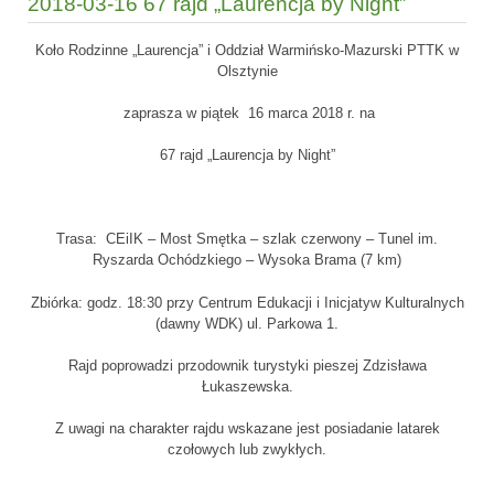
2018-03-16 67 rajd „Laurencja by Night”
Koło Rodzinne „Laurencja” i Oddział Warmińsko-Mazurski PTTK w
Olsztynie
zaprasza w piątek 16 marca 2018 r. na
67 rajd „Laurencja by Night”
Trasa: CEiIK – Most Smętka – szlak czerwony – Tunel im.
Ryszarda Ochódzkiego – Wysoka Brama (7 km)
Zbiórka: godz. 18:30 przy Centrum Edukacji i Inicjatyw Kulturalnych
(dawny WDK) ul. Parkowa 1.
Rajd poprowadzi przodownik turystyki pieszej Zdzisława
Łukaszewska.
Z uwagi na charakter rajdu wskazane jest posiadanie latarek
czołowych lub zwykłych.