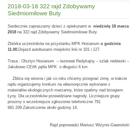
2018-03-18 322 rajd Zdobywamy
Siedmiomilowe Buty
Serdecznie zapraszamy dzieci z opiekunami w
niedzielę 18 marca
2018
na 322 rajd Zdobywamy Siedmiomilowe Buty.
Zbiórka uczestników na przystanku MPK Hosianum
o godzinie
11.00.
Dojazd autobusami miejskimi linii nr 101 i 127.
Trasa : Olsztyn Hosianum – rezerwat Redykajny – szlak niebieski –
Jakubowo CEiIK pętla MPK o długości 6 km.
Zbliża się wiosna i jak co roku chcemy przegnać zimę, w trakcie
rajdu organizujemy konkurs na własnoręcznie wykonane z
materiałów ekologicznych marzanny, które spalimy nad brzegiem
Łyny. Dla uczestników przewidziane nagrody. Liczniejsze grupy
prosimy o wcześniejsze zgłoszenie telefoniczne 791
681 209.Zakończenie około godziny 14.
Rajd poprowadzi Mariusz Wiżynis-Gawroński