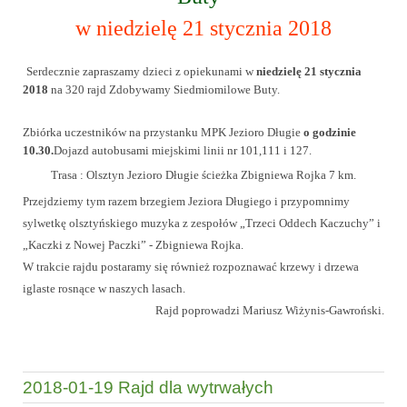
w niedzielę 21 stycznia 2018
Serdecznie zapraszamy dzieci z opiekunami w
niedzielę
21 stycznia
2018
na 320 rajd Zdobywamy Siedmiomilowe Buty.
Zbiórka uczestników na przystanku MPK Jezioro Długie
o godzinie
10.30.
Dojazd autobusami miejskimi linii nr 101,111 i 127.
Trasa : Olsztyn Jezioro Długie ścieżka Zbigniewa Rojka 7 km.
Przejdziemy tym razem brzegiem Jeziora Długiego i przypomnimy
sylwetkę olsztyńskiego muzyka z zespołów „Trzeci Oddech Kaczuchy” i
„Kaczki z Nowej Paczki” - Zbigniewa Rojka.
W trakcie rajdu postaramy się również rozpoznawać krzewy i drzewa
iglaste rosnące w naszych lasach.
Rajd poprowadzi Mariusz Wiżynis-Gawroński.
2018-01-19 Rajd dla wytrwałych