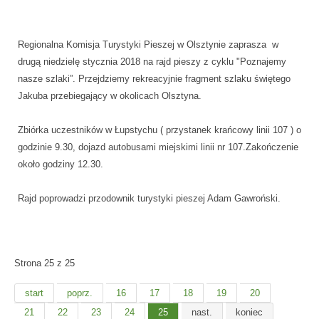
Regionalna Komisja Turystyki Pieszej w Olsztynie zaprasza w
drugą niedzielę stycznia 2018 na rajd pieszy z cyklu "Poznajemy
nasze szlaki”. Przejdziemy rekreacyjnie fragment szlaku świętego
Jakuba przebiegający w okolicach Olsztyna.
Zbiórka uczestników w Łupstychu ( przystanek krańcowy linii 107 ) o
godzinie 9.30, dojazd autobusami miejskimi linii nr 107.Zakończenie
około godziny 12.30.
Rajd poprowadzi przodownik turystyki pieszej Adam Gawroński.
Strona 25 z 25
start
poprz.
16
17
18
19
20
21
22
23
24
25
nast.
koniec