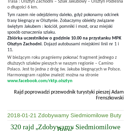
Trasa : Olsztyn Zachodni – Szlak Jakubowy – Olsztyn Podleśna
o długości 6 km.
Tym razem nie odejdziemy daleko, gdyż pokonamy odcinek
trasy biegnący w Olsztynie. Zobaczymy obiekty związane
świętym Jakubem : kościół, pomniki i most, oraz miejski
sposób oznaczenia szlaku.
Zbiórka uczestników o godzinie 10.00 na przystanku MPK
Olsztyn Zachodni
. Dojazd autobusami miejskimi linii nr 1 i
11.
W bieżącym roku pragniemy pokonać fragment jednego z
dłuższych szlaków pieszych w naszym regionie – Camino
Polaco. Jest to jedna z dróg św. Jakuba biegnących w Polsce.
Harmonogram rajdów znaleźć można na stronie
www.facebook.com/rktp.olsztyn
Rajd poprowadzi przewodnik turystyki pieszej Adam
Frenszkowski
2018-01-21 Zdobywamy Siedmiomilowe Buty
„
320 rajd
Zdobywamy Siedmiomilowe
Buty”