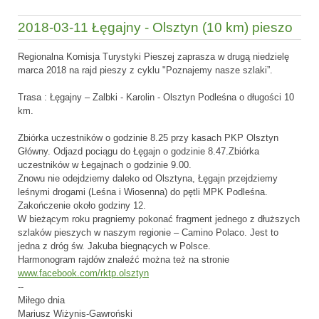
2018-03-11 Łęgajny - Olsztyn (10 km) pieszo
Regionalna Komisja Turystyki Pieszej zaprasza w drugą niedzielę
marca 2018 na rajd pieszy z cyklu "Poznajemy nasze szlaki”.
Trasa : Łęgajny – Zalbki - Karolin - Olsztyn Podleśna o długości 10
km.
Zbiórka uczestników o godzinie 8.25 przy kasach PKP Olsztyn
Główny. Odjazd pociągu do Łęgajn o godzinie 8.47.Zbiórka
uczestników w Łegajnach o godzinie 9.00.
Znowu nie odejdziemy daleko od Olsztyna, Łęgajn przejdziemy
leśnymi drogami (Leśna i Wiosenna) do pętli MPK Podleśna.
Zakończenie około godziny 12.
W bieżącym roku pragniemy pokonać fragment jednego z dłuższych
szlaków pieszych w naszym regionie – Camino Polaco. Jest to
jedna z dróg św. Jakuba biegnących w Polsce.
Harmonogram rajdów znaleźć można też na stronie
www.facebook.com/rktp.olsztyn
--
Miłego dnia
Mariusz Wiżynis-Gawroński