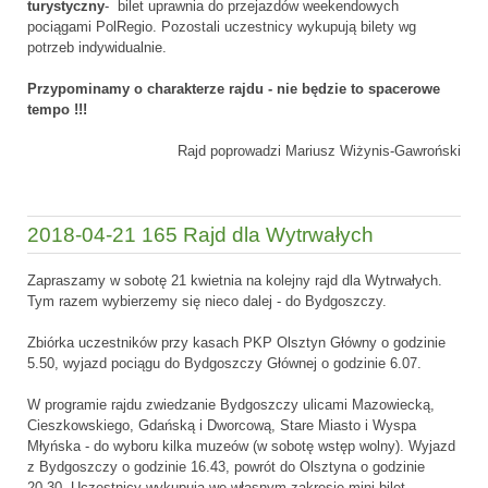
turystyczny
- bilet uprawnia do przejazdów weekendowych
pociągami PolRegio. Pozostali uczestnicy wykupują bilety wg
potrzeb indywidualnie.
Przypominamy o charakterze rajdu - nie będzie to spacerowe
tempo !!!
Rajd poprowadzi Mariusz Wiżynis-Gawroński
2018-04-21 165 Rajd dla Wytrwałych
Zapraszamy w sobotę 21 kwietnia na kolejny rajd dla Wytrwałych.
Tym razem wybierzemy się nieco dalej - do Bydgoszczy.
Zbiórka uczestników przy kasach PKP Olsztyn Główny o godzinie
5.50, wyjazd pociągu do Bydgoszczy Głównej o godzinie 6.07.
W programie rajdu zwiedzanie Bydgoszczy ulicami Mazowiecką,
Cieszkowskiego, Gdańską i Dworcową, Stare Miasto i Wyspa
Młyńska - do wyboru kilka muzeów (w sobotę wstęp wolny). Wyjazd
z Bydgoszczy o godzinie 16.43, powrót do Olsztyna o godzinie
20.30. Uczestnicy wykupują we własnym zakresie mini bilet