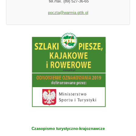
tel./fax. (89) 527-36-65
poczta@warmia.pttk.pl
Czasopismo turystyczno-krajoznawcze