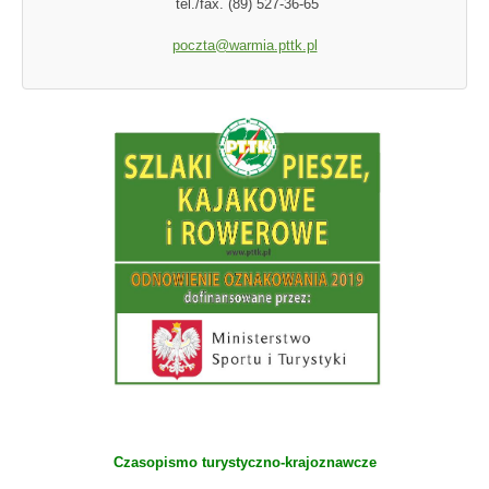
tel./fax. (89) 527-36-65
poczta@warmia.pttk.pl
Czasopismo turystyczno-krajoznawcze