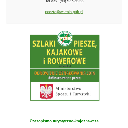
tel./fax. (89) 527-36-65
poczta@warmia.pttk.pl
Czasopismo turystyczno-krajoznawcze