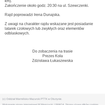
km).
Zakończenie około godz. 20:30 na ul. Szewczenki.
Rajd poprowadzi Irena Dunajska.
Z uwagi na charakter rajdu wskazane jest posiadanie
latarek czołowych lub zwykłych oraz elementów
odblaskowych.
Do zobaczenia na trasie
Prezes Koła
Zdzisława Łukaszewska
(c) Oddział Warmińsko-Mazurski PTTK w Olsztynie.
Wykonanie strony internetowej
M.Węgrzycki
. UWAGA. Strona używa plików cookies