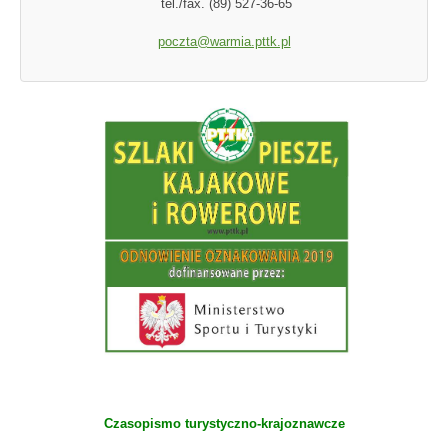
tel./fax. (89) 527-36-65
poczta@warmia.pttk.pl
Czasopismo turystyczno-krajoznawcze