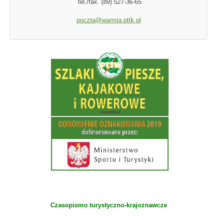
tel./fax. (89) 527-36-65
poczta@warmia.pttk.pl
Czasopismo turystyczno-krajoznawcze