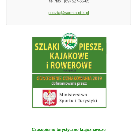
tel./fax. (89) 527-36-65
poczta@warmia.pttk.pl
Czasopismo turystyczno-krajoznawcze