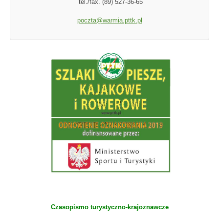
tel./fax. (89) 527-36-65
poczta@warmia.pttk.pl
Czasopismo turystyczno-krajoznawcze