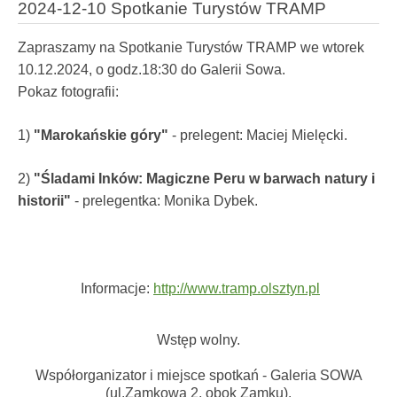
2024-12-10 Spotkanie Turystów TRAMP
Zapraszamy na Spotkanie Turystów TRAMP we wtorek
10.12.2024, o godz.18:30 do Galerii Sowa.
Pokaz fotografii:
1)
"Marokańskie góry"
- prelegent: Maciej Mielęcki.
2)
"Śladami Inków: Magiczne Peru w barwach natury i
historii"
- prelegentka: Monika Dybek.
Informacje:
http://www.tramp.olsztyn.pl
Wstęp wolny.
Współorganizator i miejsce spotkań - Galeria SOWA
(ul.Zamkowa 2, obok Zamku).