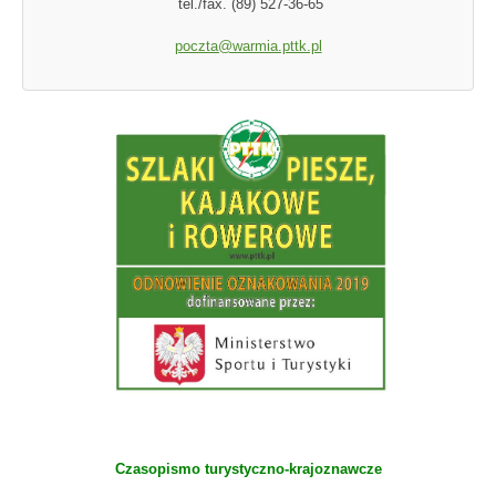
tel./fax. (89) 527-36-65
poczta@warmia.pttk.pl
Czasopismo turystyczno-krajoznawcze