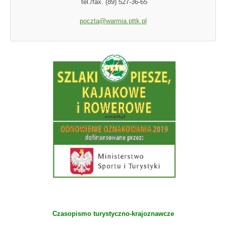
tel./fax. (89) 527-36-65
poczta@warmia.pttk.pl
Czasopismo turystyczno-krajoznawcze